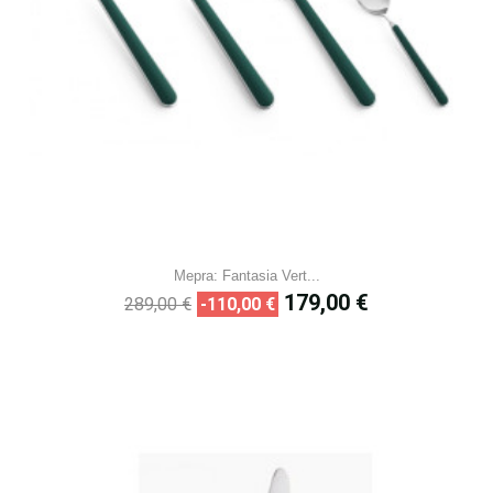
Mepra: Fantasia Vert...
Prix
Prix
179,00 €
289,00 €
-110,00 €
de
base