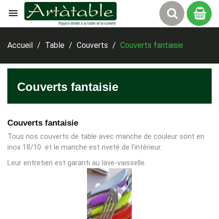

Panier
Accueil
Table
Couverts
Couverts fantaisie
Couverts fantaisie
Couverts fantaisie
Tous nos couverts de table avec manche de couleur sont en
inox 18/10 et le manche est riveté de l'intérieur.
Leur entretien est garanti au lave-vaisselle.