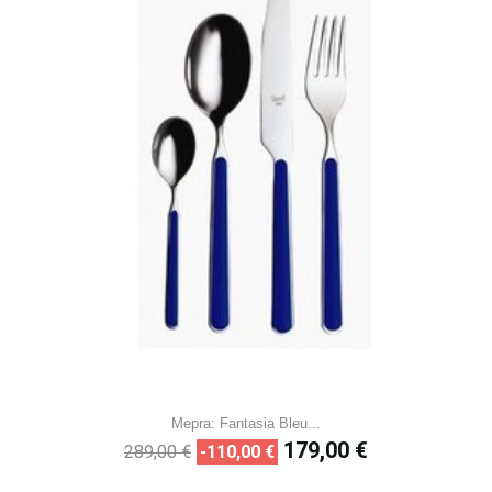
Mepra: Fantasia Bleu...
Prix
Prix
179,00 €
289,00 €
-110,00 €
de