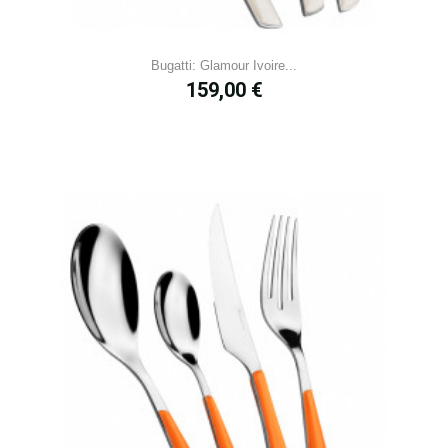
Bugatti: Glamour Ivoire...
Prix
159,00 €