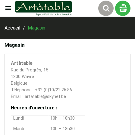

Panier
Accueil
Magasin
Magasin
Artàtable
Rue du Progrès, 15
1300 Wavre
Belgique
Téléphone : +32 (0)10/22.26.86
Email : artatable@skynet.be
Heures d'ouverture :
Lundi
10h – 18h30
Mardi
10h – 18h30