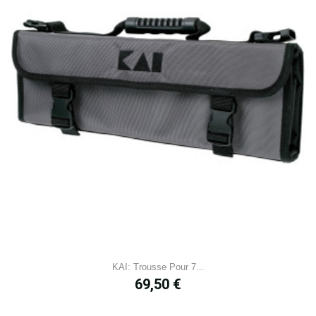
KAI: Trousse Pour 7...
Prix
69,50 €