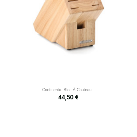
Continenta: Bloc À Couteau...
Prix
44,50 €