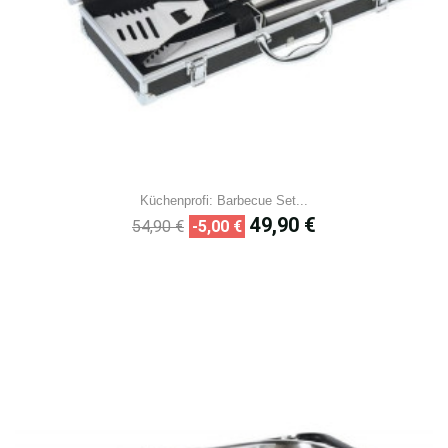
Küchenprofi: Barbecue Set...
Prix
Prix
49,90 €
54,90 €
-5,00 €
de
base