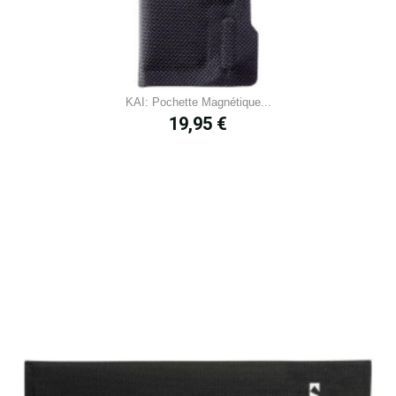
KAI: Pochette Magnétique...
Prix
19,95 €