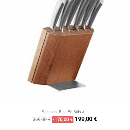
Scanpan: Bloc En Bois &...
Prix
Prix
199,00 €
369,00 €
-170,00 €
de