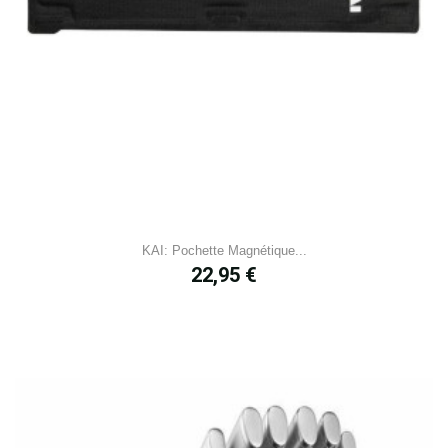
KAI: Pochette Magnétique...
Prix
22,95 €