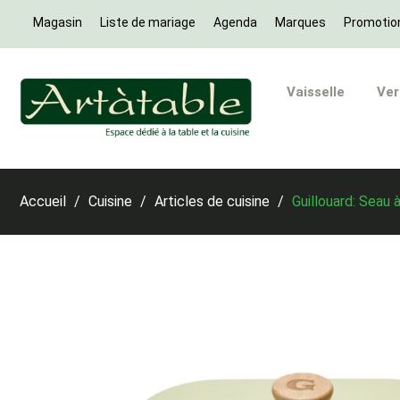
Magasin
Liste de mariage
Agenda
Marques
Promotio
Vaisselle
Ver
Accueil
Cuisine
Articles de cuisine
Guillouard: Seau