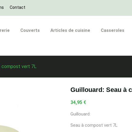
ns
Contact
rerie
Couverts
Articles de cuisine
Casseroles
 à compost vert 7L
Guillouard: Seau à 
34,95 €
Guillouard:
Seau à compost vert 7L