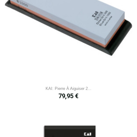
KAI: Pierre À Aiguiser 2...
Prix
79,95 €