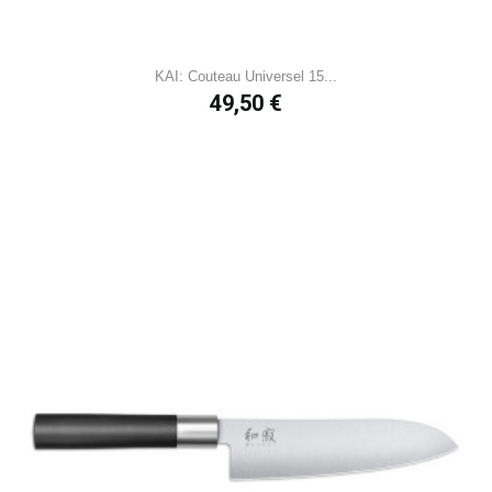
KAI: Couteau Universel 15...
Prix
49,50 €