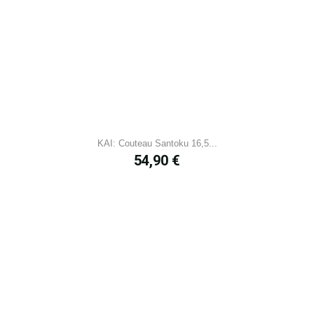
KAI: Couteau Santoku 16,5...
Prix
54,90 €