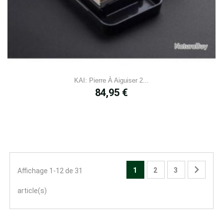
KAI: Pierre À Aiguiser 2...
Prix
84,95 €

1
2
3
Affichage 1-12 de 31
article(s)