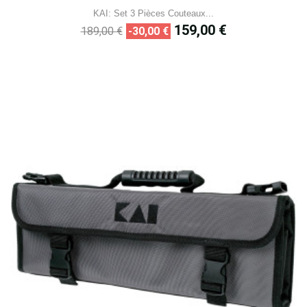
KAI: Set 3 Pièces Couteaux...
Prix
Prix
159,00 €
189,00 €
-30,00 €
de
base