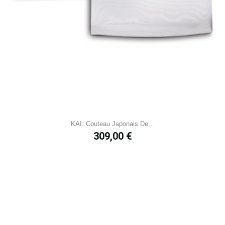
KAI: Couteau Japonais De...
Prix
309,00 €