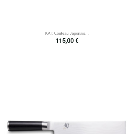
KAI: Couteau Japonais...
Prix
115,00 €