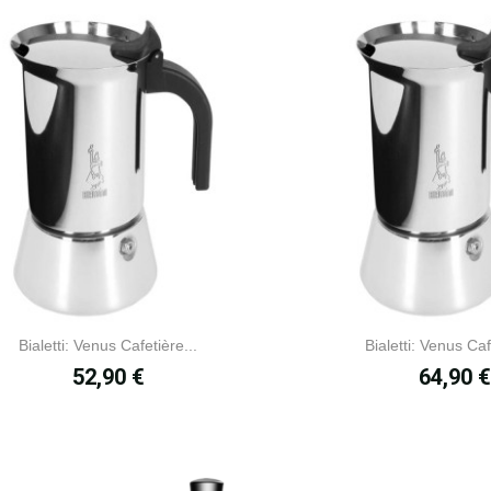
Bialetti: Venus Cafetière...
Bialetti: Venus Caf
Prix
Prix
52,90 €
64,90 €