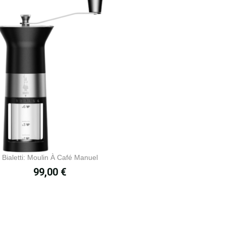
Bialetti: Moulin À Café Manuel
Prix
99,00 €