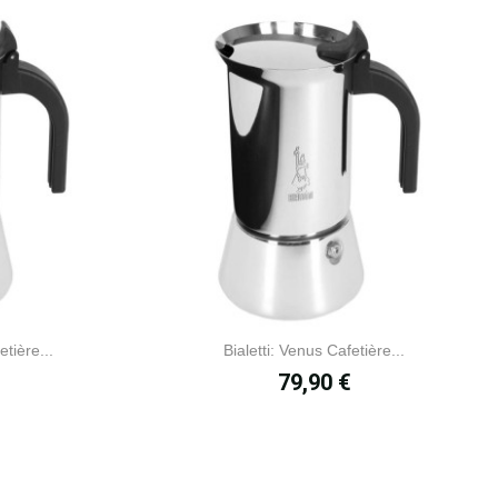
etière...
Bialetti: Venus Cafetière...
Prix
79,90 €