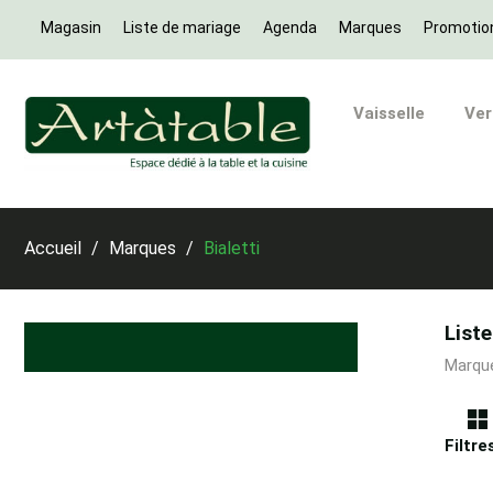
Magasin
Liste de mariage
Agenda
Marques
Promotio
Vaisselle
Ver
Accueil
Marques
Bialetti
Liste
Marque
Filtre