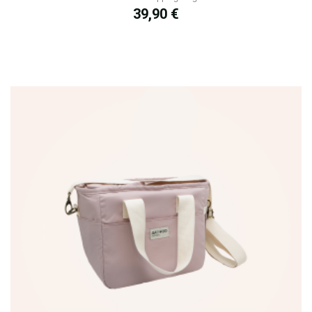
Prix
39,90 €