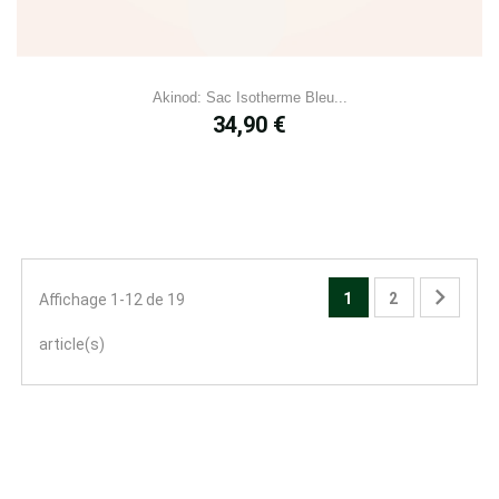
Akinod: Sac Isotherme Bleu...
Prix
34,90 €

1
2
Affichage 1-12 de 19
article(s)