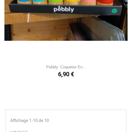
Pebbly: Coquetier En...
Prix
6,90 €
Affichage 1-10 de 10