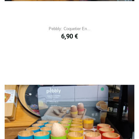
Pebbly: Coquetier En...
Prix
6,90 €