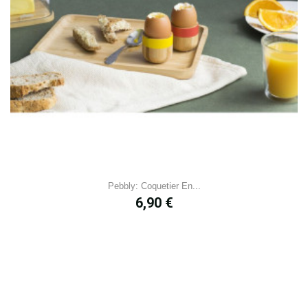
Pebbly: Coquetier En...
Prix
6,90 €