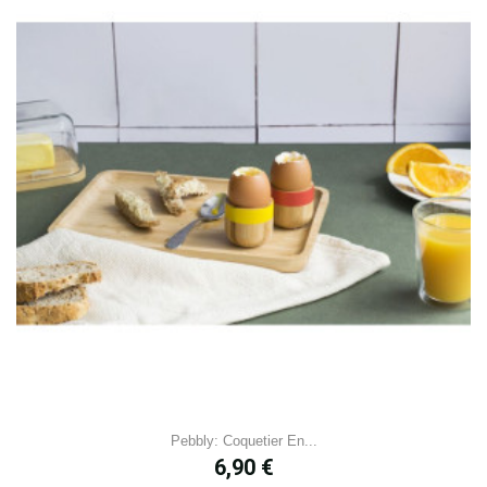
Pebbly: Coquetier En...
Prix
6,90 €