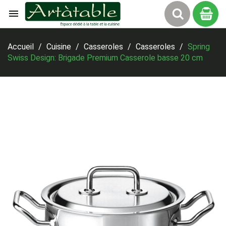

Panier
Accueil
Cuisine
Casseroles
Casseroles
Spring
Swiss Design: Brigade Premium Casserole basse 20 cm