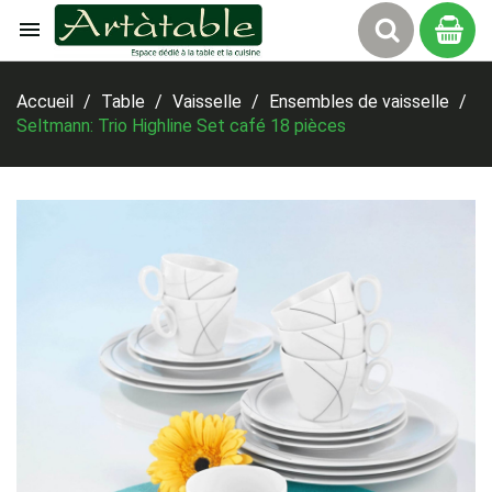

Panier
Accueil
Table
Vaisselle
Ensembles de vaisselle
Seltmann: Trio Highline Set café 18 pièces