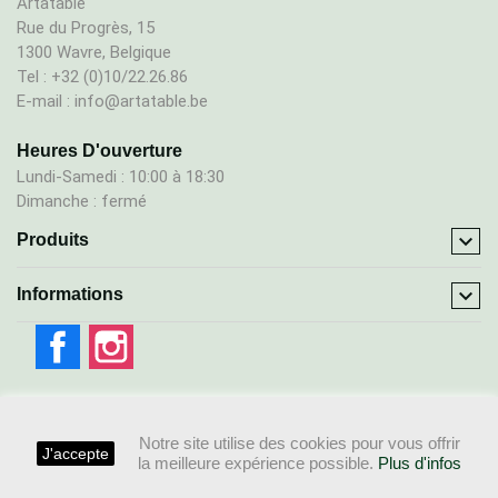
Artàtable
Rue du Progrès, 15
1300 Wavre, Belgique
Tel : +32 (0)10/22.26.86
E-mail : info@artatable.be
Heures D'ouverture
Lundi-Samedi : 10:00 à 18:30
Dimanche : fermé

Produits

Informations
Facebook
Instagram
Notre site utilise des cookies pour vous offrir
J'accepte
la meilleure expérience possible.
Plus d'infos
© 2026 - Ecommerce by Webkrea