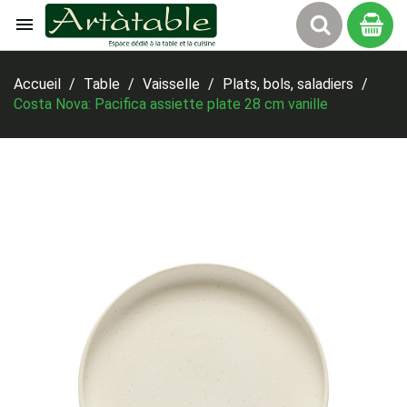

Panier
Accueil
Table
Vaisselle
Plats, bols, saladiers
Costa Nova: Pacifica assiette plate 28 cm vanille