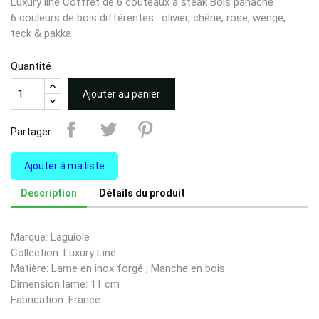
Luxury line Coffret de 6 couteaux à steak Bois panaché
6 couleurs de bois différentes : olivier, chêne, rose, wenge,
teck & pakka
Quantité
Ajouter au panier
Partager
Ajouter à ma liste
Description
Détails du produit
Marque: Laguiole
Collection: Luxury Line
Matière: Lame en inox forgé ; Manche en bois
Dimension lame: 11 cm
Fabrication: France