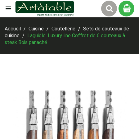

Panier
Accueil
Cuisine
Coutellerie
Sets de couteaux de
cuisine
Laguiole: Luxury line Coffret de 6 couteaux à
steak Bois panaché