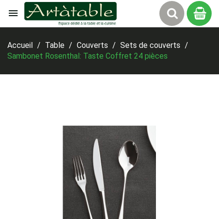

Panier
Accueil
Table
Couverts
Sets de couverts
Sambonet Rosenthal: Taste Coffret 24 pièces