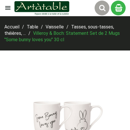

Panier
Accueil
Table
Vaisselle
Tasses, sous-tasses,
théières, ...
Villeroy & Boch: Statement Set de 2 Mugs
"Some bunny loves you" 30 cl