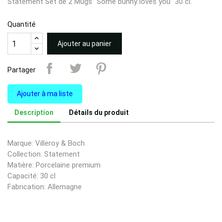
Statement Set de 2 Mugs "Some bunny loves you" 30 cl.
Quantité
Ajouter au panier
Partager
Ajouter à ma liste
Description
Détails du produit
Marque: Villeroy & Boch
Collection: Statement
Matière: Porcelaine premium
Capacité: 30 cl
Fabrication: Allemagne