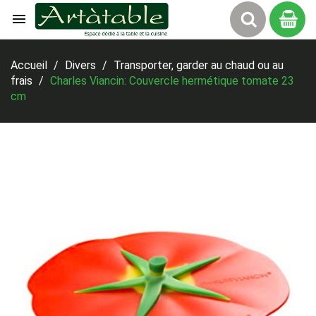

Panier
Accueil
Divers
Transporter, garder au chaud ou au
frais
Charles Viancin: Couvercle hermétique tomate 23
cm