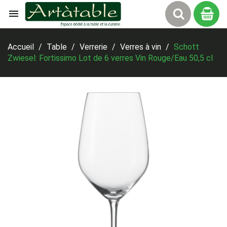

Panier
Accueil
Table
Verrerie
Verres à vin
Schott
Zwiesel: Fortissimo Lot de 6 verres Vin Rouge/Eau 50,5 cl