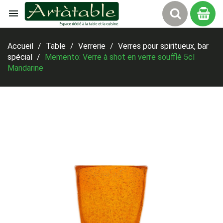

Panier
Accueil
Table
Verrerie
Verres pour spiritueux, bar
spécial
Memento: Verre à shot en verre soufflé 5cl
Mandarine