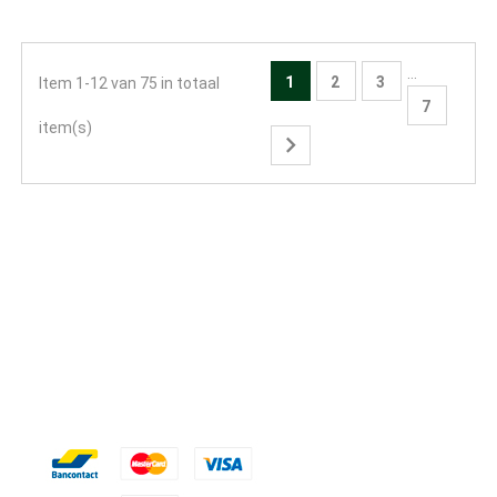
…
1
2
3
Item 1-12 van 75 in totaal
7
item(s)
