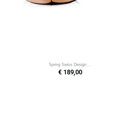
Spring Swiss Design:...
Prijs
€ 189,00