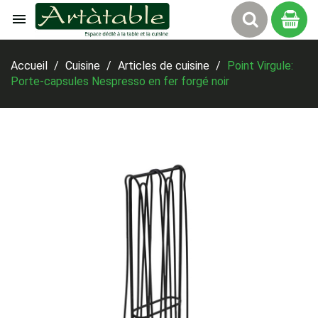

Panier
Accueil
Cuisine
Articles de cuisine
Point Virgule:
Porte-capsules Nespresso en fer forgé noir