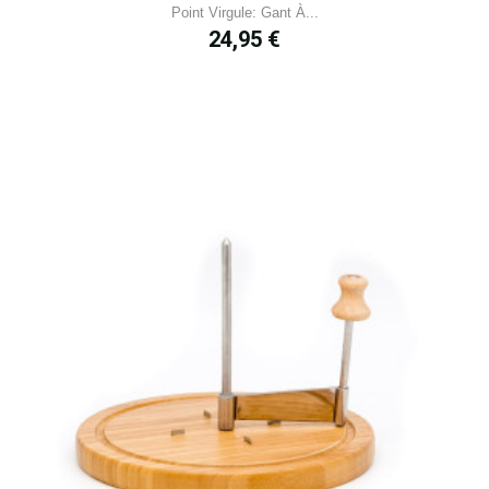
Point Virgule: Gant À...
Prix
24,95 €