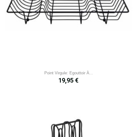
Point Virgule: Egouttoir À...
Prix
19,95 €