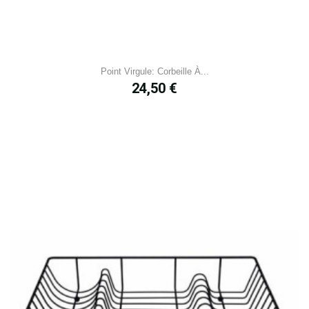
Point Virgule: Corbeille À...
Prix
24,50 €