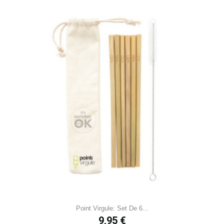
Point Virgule: Set De 6...
Prix
9,95 €