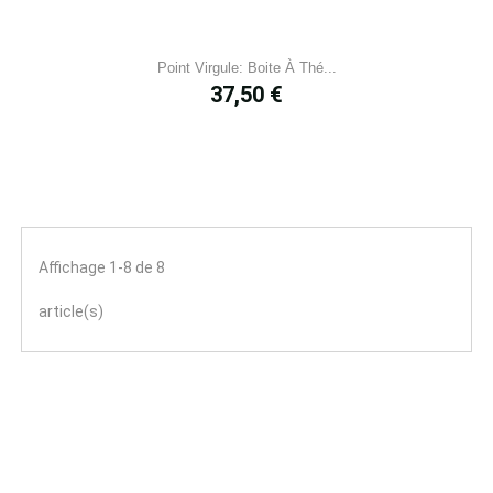
Point Virgule: Boite À Thé...
Prix
37,50 €
Affichage 1-8 de 8
article(s)