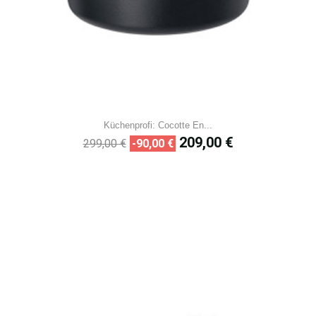
Küchenprofi: Cocotte En...
Prix
Prix
209,00 €
299,00 €
-90,00 €
de
base