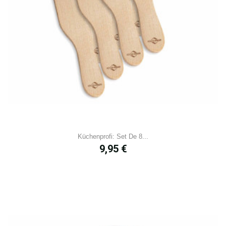
Küchenprofi: Set De 8...
Prix
9,95 €