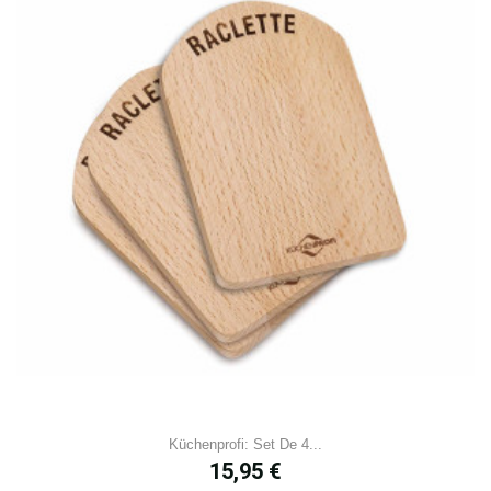
Küchenprofi: Set De 4...
Prix
15,95 €