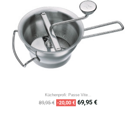
Küchenprofi: Passe Vite...
Prix
Prix
69,95 €
89,95 €
-20,00 €
de
base