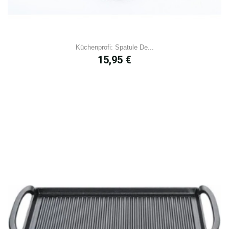
Küchenprofi: Spatule De...
Prix
15,95 €