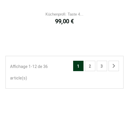
Küchenprofi: Taste 4...
Prix
99,00 €

1
2
3
Affichage 1-12 de 36
article(s)