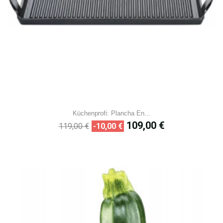
Küchenprofi: Plancha En...
Prix
Prix
109,00 €
119,00 €
-10,00 €
de
base