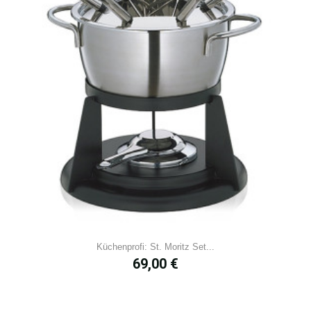
Küchenprofi: St. Moritz Set...
Prix
69,00 €