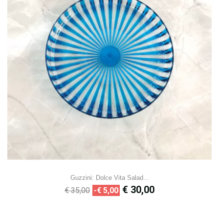
Guzzini: Dolce Vita Salad...
Normale
Prijs
€ 30,00
€ 35,00
-€ 5,00
prijs