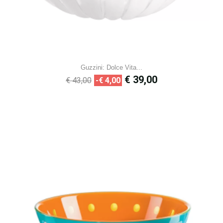
Guzzini: Dolce Vita...
Normale
Prijs
€ 39,00
€ 43,00
-€ 4,00
prijs