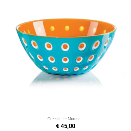
Guzzini: Le Murrine...
Prijs
€ 45,00