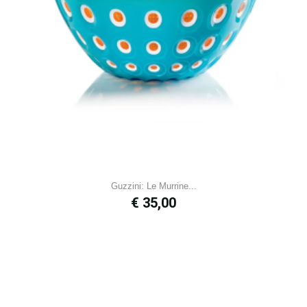
Guzzini: Le Murrine...
Prijs
€ 35,00