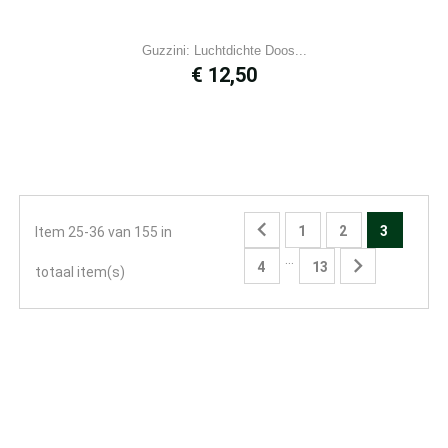
Guzzini: Luchtdichte Doos...
Prijs
€ 12,50

1
2
3
Item 25-36 van 155 in
…

4
13
totaal item(s)