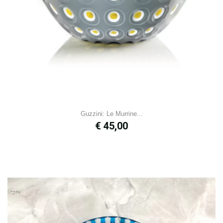
Guzzini: Le Murrine...
Prijs
€ 45,00