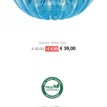
Guzzini: Dolce Vita...
Normale
Prijs
€ 39,00
€ 43,00
-€ 4,00
prijs