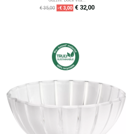
Guzzini: Dolce Vita...
Normale
Prijs
€ 32,00
€ 35,00
-€ 3,00
prijs