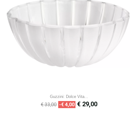
Guzzini: Dolce Vita...
Normale
Prijs
€ 29,00
€ 33,00
-€ 4,00
prijs