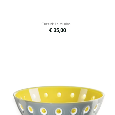
Guzzini: Le Murrine...
Prijs
€ 35,00