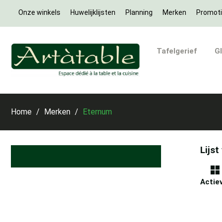
Onze winkels
Huwelijklijsten
Planning
Merken
Promot
Tafelgerief
G
Home
Merken
Eternum
Lijs
Actiev