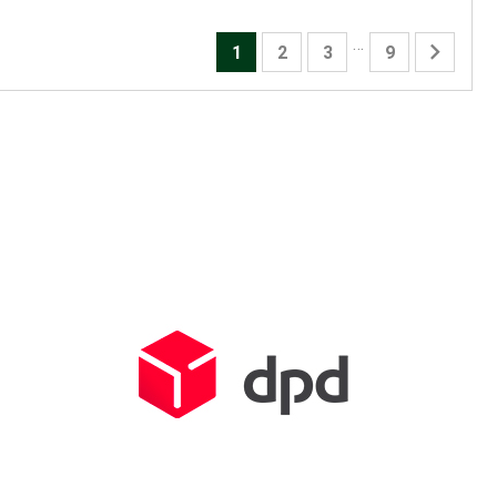
…

1
2
3
9