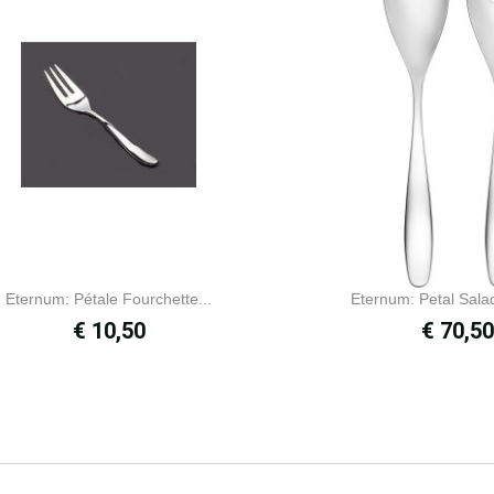
Eternum: Pétale Fourchette...
Eternum: Petal Salad
Prijs
Prijs
€ 10,50
€ 70,50