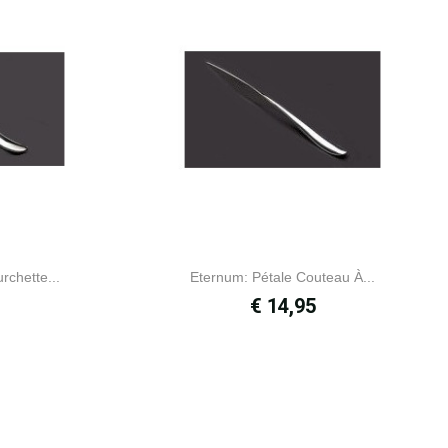
rchette...
Eternum: Pétale Couteau À...
Prijs
€ 14,95