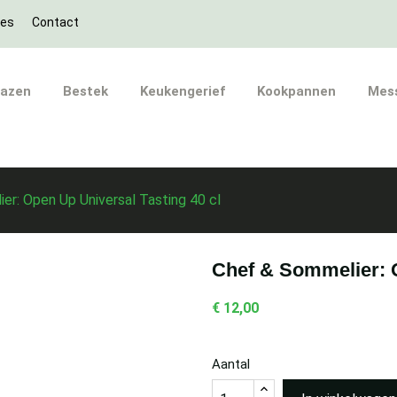
ies
Contact
lazen
Bestek
Keukengerief
Kookpannen
Mes
er: Open Up Universal Tasting 40 cl
Chef & Sommelier: O
€ 12,00
Aantal